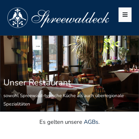
Men
Unser Restaurant
sowohl Spreewald-typische Küche als auch überregionale
Spezialitäten
Es gelten unsere
AGBs
.