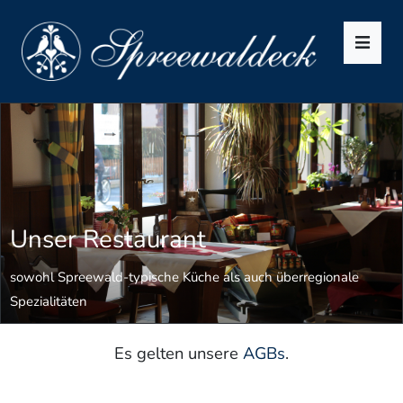
Men
Unser Restaurant
sowohl Spreewald-typische Küche als auch überregionale
Spezialitäten
Es gelten unsere
AGBs
.