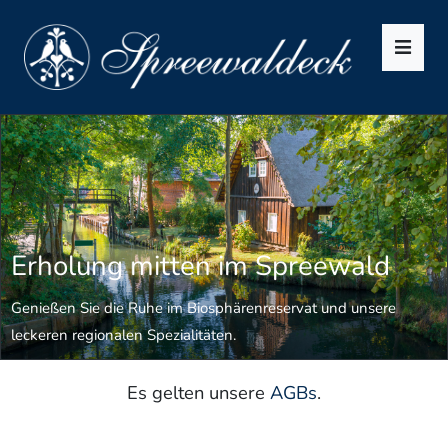
Men
Erholung mitten im Spreewald
Genießen Sie die Ruhe im Biosphärenreservat und unsere
leckeren regionalen Spezialitäten.
Es gelten unsere
AGBs
.